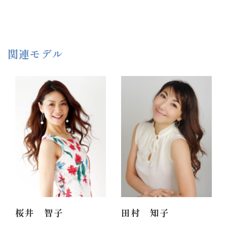
関連モデル
50代
50代
168cm
172cm
桜井 智子
田村 知子