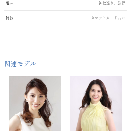
趣味
神社巡り、旅行
特技
タロットカード占い
関連モデル
50代
50代
151cm
158cm