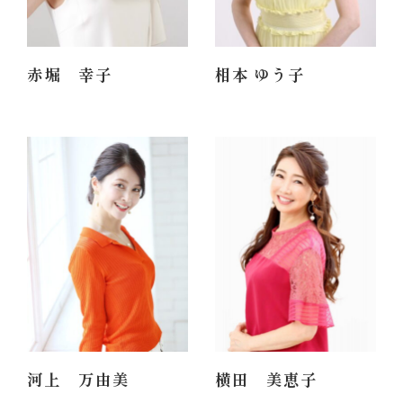
赤堀 幸子
相本 ゆう子
50代
60代
160cm
156cm
河上 万由美
横田 美恵子