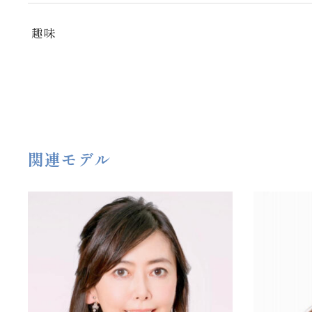
趣味
関連モデル
50代
168cm