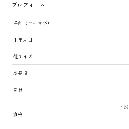
プロフィール
名前（ローマ字）
生年月日
靴サイズ
身長幅
身長
・M
資格