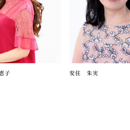
恵子
安住 朱実