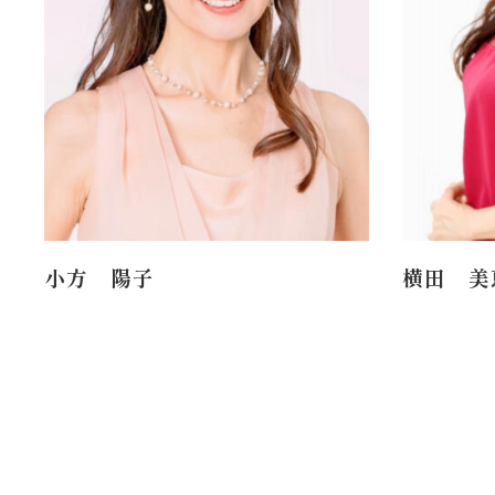
小方 陽子
横田 美